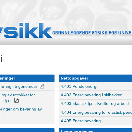
i
sninger
Nettoppgaver
føring i trigonometri
4.401 Pendelenergi
ing av uttrykket for
4.402 Energibevaring i skibakken
 i fjær
4.403 Elastisk fjær: Krefter og arbeid
eringer om bevaring av
4.404 Energibevaring for elastisk pen
i
4.405 Energibevaring
Løste oppgaver