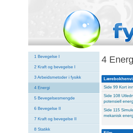
Fysikk
Nett
(2015)
1 Bevegelse I
4 Energ
2 Kraft og bevegelse I
3 Arbeidsmetoder i fysikk
Lærebokhenvi
Side 99 Kort inn
4 Energi
Side 108 Utledn
5 Bevegelsesmengde
potensiell energi
6 Bevegelse II
Side 115 Simul
mekanisk energ
7 Kraft og bevegelse II
8 Statikk
Film