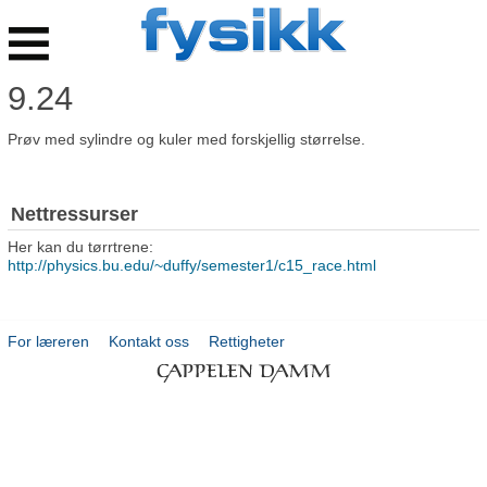
Fysikk
Nett
(2015)
Hovedmeny
9.24
Prøv med sylindre og kuler med forskjellig størrelse.
Nettressurser
Her kan du tørrtrene:
http://physics.bu.edu/~duffy/semester1/c15_race.html
For læreren
Kontakt oss
Rettigheter